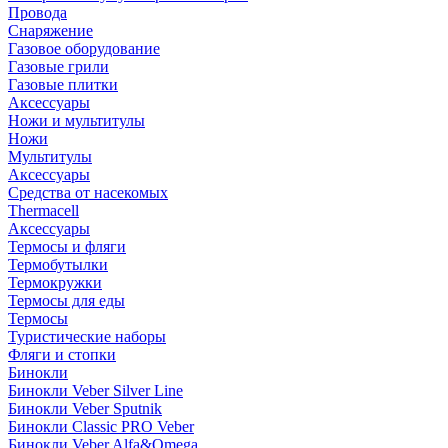
Провода
Снаряжение
Газовое оборудование
Газовые грили
Газовые плитки
Аксессуары
Ножи и мультитулы
Ножи
Мультитулы
Аксессуары
Средства от насекомых
Thermacell
Аксессуары
Термосы и фляги
Термобутылки
Термокружки
Термосы для еды
Термосы
Туристические наборы
Фляги и стопки
Бинокли
Бинокли Veber Silver Line
Бинокли Veber Sputnik
Бинокли Classic PRO Veber
Бинокли Veber Alfa&Omega