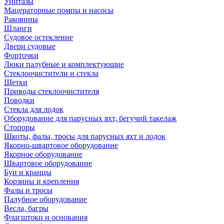
Унитазы
Мацераторные помпы и насосы
Раковины
Шланги
Судовое остекление
Двери судовые
Форточки
Люки палубные и комплектующие
Стеклоочистители и стекла
Щетки
Приводы стеклоочистителя
Поводки
Стекла для лодок
Оборудование для парусных яхт, бегучий такелаж
Стопоры
Шкоты, фалы, тросы для парусных яхт и лодок
Якорно-швартовое оборудование
Якорное оборудование
Швартовое оборудование
Буи и кранцы
Корзины и крепления
Фалы и тросы
Палубное оборудование
Весла, багры
Флагштоки и основания