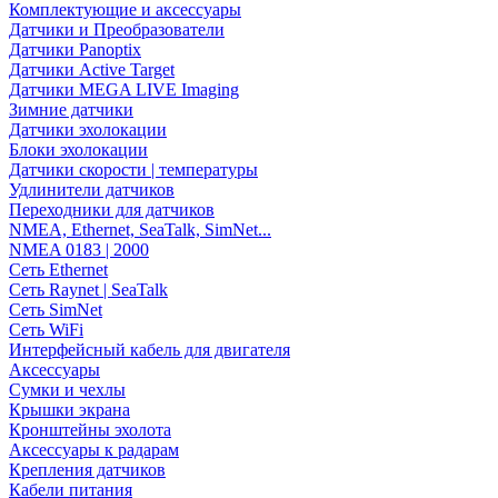
Комплектующие и аксессуары
Датчики и Преобразователи
Датчики Panoptix
Датчики Active Target
Датчики MEGA LIVE Imaging
Зимние датчики
Датчики эхолокации
Блоки эхолокации
Датчики скорости | температуры
Удлинители датчиков
Переходники для датчиков
NMEA, Ethernet, SeaTalk, SimNet...
NMEA 0183 | 2000
Сеть Ethernet
Сеть Raynet | SeaTalk
Сеть SimNet
Сеть WiFi
Интерфейсный кабель для двигателя
Аксессуары
Сумки и чехлы
Крышки экрана
Кронштейны эхолота
Аксессуары к радарам
Крепления датчиков
Кабели питания