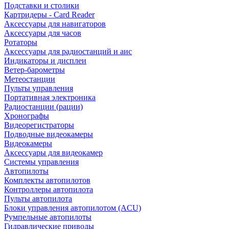
Подставки и столики
Картридеры - Card Reader
Аксессуары для навигаторов
Аксессуары для часов
Ротаторы
Аксессуары для радиостанций и аис
Индикаторы и дисплеи
Ветер-барометры
Метеостанции
Пульты управления
Портативная электроника
Радиостанции (рации)
Хронографы
Видеорегистраторы
Подводные видеокамеры
Видеокамеры
Аксессуары для видеокамер
Системы управления
Автопилоты
Комплекты автопилотов
Контроллеры автопилота
Пульты автопилота
Блоки управления автопилотом (ACU)
Румпельные автопилоты
Гидравлические приводы