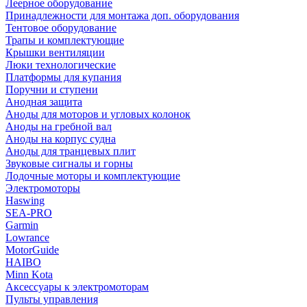
Леерное оборудование
Принадлежности для монтажа доп. оборудования
Тентовое оборудование
Трапы и комплектующие
Крышки вентиляции
Люки технологические
Платформы для купания
Поручни и ступени
Анодная защита
Аноды для моторов и угловых колонок
Аноды на гребной вал
Аноды на корпус судна
Аноды для транцевых плит
Звуковые сигналы и горны
Лодочные моторы и комплектующие
Электромоторы
Haswing
SEA-PRO
Garmin
Lowrance
MotorGuide
HAIBO
Minn Kota
Аксессуары к электромоторам
Пульты управления