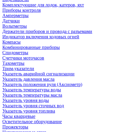
Комплектующие для лодок, катеров, яхт
Приборы контроля
Амперметры
Датчики
Вольтметры
Держатели приборов и провода с разъемами
Индикатор включения ходовых огней
Компасы
Комбинированные приборы
Спидометры
Счетчики моточасов
Тахометры
Трим-указатели
Указатель аварийной сигнализации
Указатель давления масла
Указатель положения руля (Аксиометр)
Указатель температуры воды
Указатель температуры масла
Указатель уровня воды
Указатель уровня сточных вод
Указатель уровня топлива
Часы кварцевые
Осветительное оборудование
Прожекторы