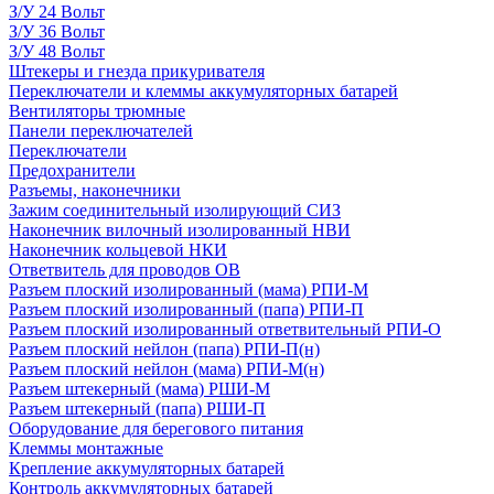
З/У 24 Вольт
З/У 36 Вольт
З/У 48 Вольт
Штекеры и гнезда прикуривателя
Переключатели и клеммы аккумуляторных батарей
Вентиляторы трюмные
Панели переключателей
Переключатели
Предохранители
Разъемы, наконечники
Зажим соединительный изолирующий СИЗ
Наконечник вилочный изолированный НВИ
Наконечник кольцевой НКИ
Ответвитель для проводов ОВ
Разъем плоский изолированный (мама) РПИ-М
Разъем плоский изолированный (папа) РПИ-П
Разъем плоский изолированный ответвительный РПИ-О
Разъем плоский нейлон (папа) РПИ-П(н)
Разъем плоский нейлон (мама) РПИ-М(н)
Разъем штекерный (мама) РШИ-М
Разъем штекерный (папа) РШИ-П
Оборудование для берегового питания
Клеммы монтажные
Крепление аккумуляторных батарей
Контроль аккумуляторных батарей