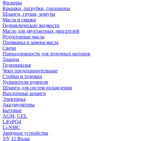
Фильтры
Крышки, патрубки, горловины
Шланги, груши, хомуты
Масла и смазки
Гидравлические жидкости
Масло для двухтактных двигателей
Редукторные масла
Промывка и замена масла
Свечи
Принадлежности для лодочных моторов
Транцы
Гидрокрылья
Чеки предохранительные
Стойки и тележки
Удлинители румпеля
Шланги для систем охлаждения
Выхлопные шланги
Электрика
Аккумуляторы
Бытовые
AGM, GEL
LiFePO4
Li-NMC
Зарядные устройства
З/У 12 Вольт