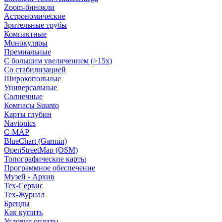
Zoom-бинокли
Астрономические
Зрительные трубы
Компактные
Монокуляры
Премиальные
С большим увеличением (>15x)
Со стабилизацией
Широкопольные
Универсальные
Солнечные
Компасы Suunto
Карты глубин
Navionics
C-MAP
BlueChart (Garmin)
OpenStreetMap (OSM)
Топографические карты
Программное обеспечение
Музей - Архив
Tex-Сервис
Тех-Журнал
Бренды
Как купить
Условия оплаты