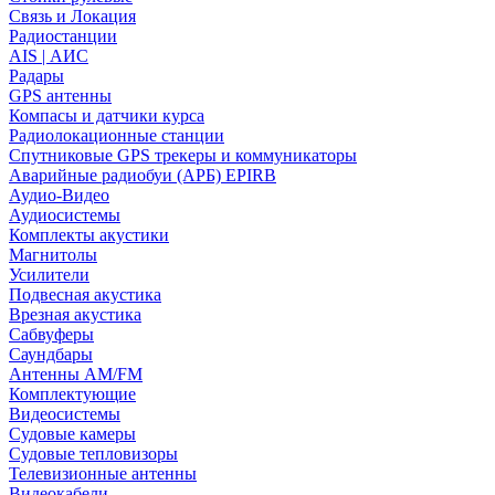
Связь и Локация
Радиостанции
AIS | АИС
Радары
GPS антенны
Компасы и датчики курса
Радиолокационные станции
Спутниковые GPS трекеры и коммуникаторы
Аварийные радиобуи (АРБ) EPIRB
Аудио-Видео
Аудиосистемы
Комплекты акустики
Магнитолы
Усилители
Подвесная акустика
Врезная акустика
Сабвуферы
Саундбары
Антенны AM/FM
Комплектующие
Видеосистемы
Судовые камеры
Cудовые тепловизоры
Телевизионные антенны
Видеокабели