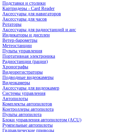
Подставки и столики
Картридеры - Card Reader
Аксессуары для навигаторов
Аксессуары для часов
Ротаторы
Аксессуары для радиостанций и аис
Индикаторы и дисплеи
Ветер-барометры
Метеостанции
Пульты управления
Портативная электроника
Радиостанции (рации)
Хронографы
Видеорегистраторы
Подводные видеокамеры
Видеокамеры
Аксессуары для видеокамер
Системы управления
Автопилоты
Комплекты автопилотов
Контроллеры автопилота
Пульты автопилота
Блоки управления автопилотом (ACU)
Румпельные автопилоты
Гидравлические приводы