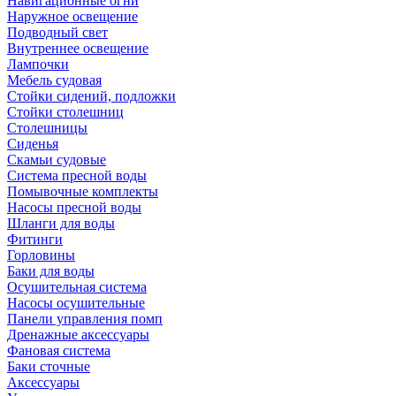
Навигационные огни
Наружное освещение
Подводный свет
Внутреннее освещение
Лампочки
Мебель судовая
Стойки сидений, подложки
Стойки столешниц
Столешницы
Сиденья
Скамьи судовые
Система пресной воды
Помывочные комплекты
Насосы пресной воды
Шланги для воды
Фитинги
Горловины
Баки для воды
Осушительная система
Насосы осушительные
Панели управления помп
Дренажные аксессуары
Фановая система
Баки сточные
Аксессуары