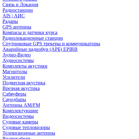
Связь и Локация
Радиостанции
AIS | АИС
Радары
GPS антенны
Компасы и датчики курса
Радиолокационные станции
Спутниковые GPS трекеры и коммуникаторы
Аварийные радиобуи (АРБ) EPIRB
Аудио-Видео
Аудиосистемы
Комплекты акустики
Магнитолы
Усилители
Подвесная акустика
Врезная акустика
Сабвуферы
Саундбары
Антенны AM/FM
Комплектующие
Видеосистемы
Судовые камеры
Cудовые тепловизоры
Телевизионные антенны
Видеокабели