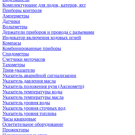
Комплектующие для лодок, катеров, яхт
Приборы контроля
Амперметры
Датчики
Вольтметры
Держатели приборов и провода с разъемами
Индикатор включения ходовых огней
Компасы
Комбинированные приборы
Спидометры
Счетчики моточасов
Тахометры
Трим-указатели
Указатель аварийной сигнализации
Указатель давления масла
Указатель положения руля (Аксиометр)
Указатель температуры воды
Указатель температуры масла
Указатель уровня воды
Указатель уровня сточных вод
Указатель уровня топлива
Часы кварцевые
Осветительное оборудование
Прожекторы