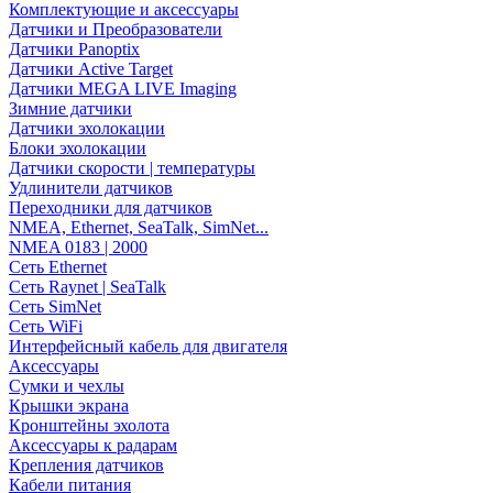
Комплектующие и аксессуары
Датчики и Преобразователи
Датчики Panoptix
Датчики Active Target
Датчики MEGA LIVE Imaging
Зимние датчики
Датчики эхолокации
Блоки эхолокации
Датчики скорости | температуры
Удлинители датчиков
Переходники для датчиков
NMEA, Ethernet, SeaTalk, SimNet...
NMEA 0183 | 2000
Сеть Ethernet
Сеть Raynet | SeaTalk
Сеть SimNet
Сеть WiFi
Интерфейсный кабель для двигателя
Аксессуары
Сумки и чехлы
Крышки экрана
Кронштейны эхолота
Аксессуары к радарам
Крепления датчиков
Кабели питания