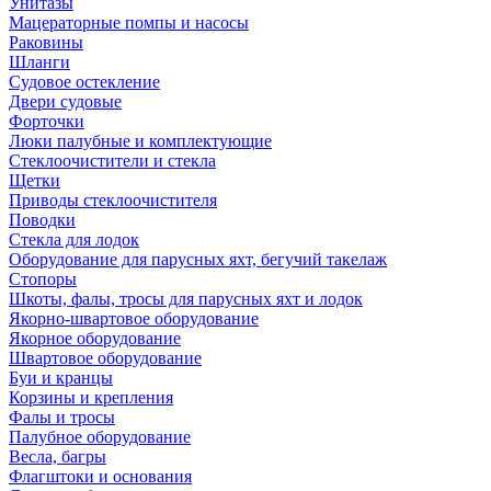
Унитазы
Мацераторные помпы и насосы
Раковины
Шланги
Судовое остекление
Двери судовые
Форточки
Люки палубные и комплектующие
Стеклоочистители и стекла
Щетки
Приводы стеклоочистителя
Поводки
Стекла для лодок
Оборудование для парусных яхт, бегучий такелаж
Стопоры
Шкоты, фалы, тросы для парусных яхт и лодок
Якорно-швартовое оборудование
Якорное оборудование
Швартовое оборудование
Буи и кранцы
Корзины и крепления
Фалы и тросы
Палубное оборудование
Весла, багры
Флагштоки и основания