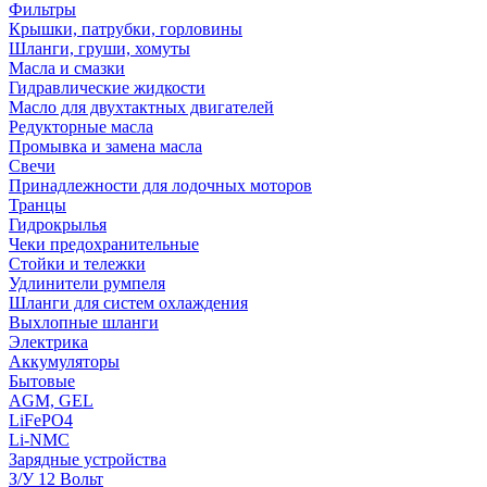
Фильтры
Крышки, патрубки, горловины
Шланги, груши, хомуты
Масла и смазки
Гидравлические жидкости
Масло для двухтактных двигателей
Редукторные масла
Промывка и замена масла
Свечи
Принадлежности для лодочных моторов
Транцы
Гидрокрылья
Чеки предохранительные
Стойки и тележки
Удлинители румпеля
Шланги для систем охлаждения
Выхлопные шланги
Электрика
Аккумуляторы
Бытовые
AGM, GEL
LiFePO4
Li-NMC
Зарядные устройства
З/У 12 Вольт