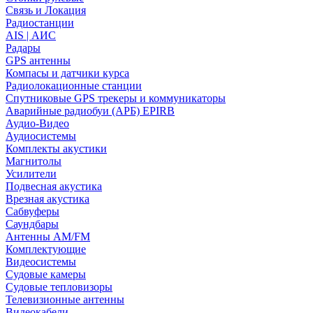
Связь и Локация
Радиостанции
AIS | АИС
Радары
GPS антенны
Компасы и датчики курса
Радиолокационные станции
Спутниковые GPS трекеры и коммуникаторы
Аварийные радиобуи (АРБ) EPIRB
Аудио-Видео
Аудиосистемы
Комплекты акустики
Магнитолы
Усилители
Подвесная акустика
Врезная акустика
Сабвуферы
Саундбары
Антенны AM/FM
Комплектующие
Видеосистемы
Судовые камеры
Cудовые тепловизоры
Телевизионные антенны
Видеокабели