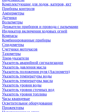
Комплектующие для лодок, катеров, яхт
Приборы контроля
Амперметры
Датчики
Вольтметры
Держатели приборов и провода с разъемами
Индикатор включения ходовых огней
Компасы
Комбинированные приборы
Спидометры
Счетчики моточасов
Тахометры
Трим-указатели
Указатель аварийной сигнализации
Указатель давления масла
Указатель положения руля (Аксиометр)
Указатель температуры воды
Указатель температуры масла
Указатель уровня воды
Указатель уровня сточных вод
Указатель уровня топлива
Часы кварцевые
Осветительное оборудование
Прожекторы