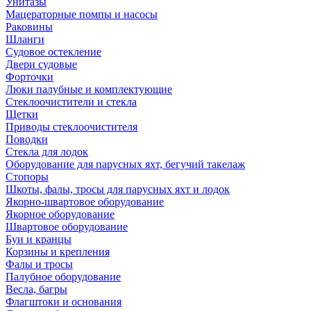
Унитазы
Мацераторные помпы и насосы
Раковины
Шланги
Судовое остекление
Двери судовые
Форточки
Люки палубные и комплектующие
Стеклоочистители и стекла
Щетки
Приводы стеклоочистителя
Поводки
Стекла для лодок
Оборудование для парусных яхт, бегучий такелаж
Стопоры
Шкоты, фалы, тросы для парусных яхт и лодок
Якорно-швартовое оборудование
Якорное оборудование
Швартовое оборудование
Буи и кранцы
Корзины и крепления
Фалы и тросы
Палубное оборудование
Весла, багры
Флагштоки и основания