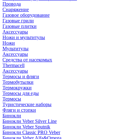
Провода
Снаряжение
Газовое оборудование
Газовые грили
Газовые плитки
Аксессуары
Ножи и мультитулы
Ножи
Мультитулы
Аксессуары
Средства от насекомых
Thermacell
Аксессуары
Термосы и фляги
Термобутылки
Термокружки
Термосы для еды
Термосы
Туристические наборы
Фляги и стопки
Бинокли
Бинокли Veber Silver Line
Бинокли Veber Sputnik
Бинокли Classic PRO Veber
Бинокли Veber Alfa&Omega