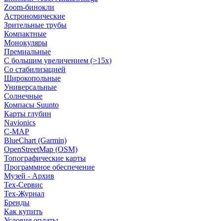
Zoom-бинокли
Астрономические
Зрительные трубы
Компактные
Монокуляры
Премиальные
С большим увеличением (>15x)
Со стабилизацией
Широкопольные
Универсальные
Солнечные
Компасы Suunto
Карты глубин
Navionics
C-MAP
BlueChart (Garmin)
OpenStreetMap (OSM)
Топографические карты
Программное обеспечение
Музей - Архив
Tex-Сервис
Тех-Журнал
Бренды
Как купить
Условия оплаты