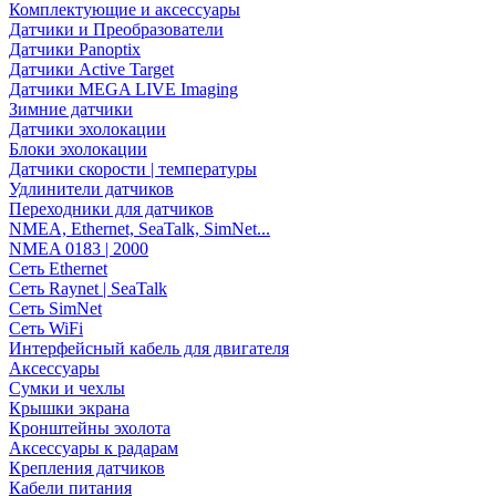
Комплектующие и аксессуары
Датчики и Преобразователи
Датчики Panoptix
Датчики Active Target
Датчики MEGA LIVE Imaging
Зимние датчики
Датчики эхолокации
Блоки эхолокации
Датчики скорости | температуры
Удлинители датчиков
Переходники для датчиков
NMEA, Ethernet, SeaTalk, SimNet...
NMEA 0183 | 2000
Сеть Ethernet
Сеть Raynet | SeaTalk
Сеть SimNet
Сеть WiFi
Интерфейсный кабель для двигателя
Аксессуары
Сумки и чехлы
Крышки экрана
Кронштейны эхолота
Аксессуары к радарам
Крепления датчиков
Кабели питания