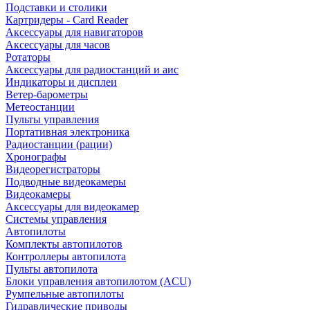
Подставки и столики
Картридеры - Card Reader
Аксессуары для навигаторов
Аксессуары для часов
Ротаторы
Аксессуары для радиостанций и аис
Индикаторы и дисплеи
Ветер-барометры
Метеостанции
Пульты управления
Портативная электроника
Радиостанции (рации)
Хронографы
Видеорегистраторы
Подводные видеокамеры
Видеокамеры
Аксессуары для видеокамер
Системы управления
Автопилоты
Комплекты автопилотов
Контроллеры автопилота
Пульты автопилота
Блоки управления автопилотом (ACU)
Румпельные автопилоты
Гидравлические приводы