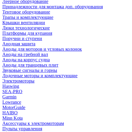
Леерное оборудование
Принадлежности для монтажа доп. оборудования
Тентовое оборудование
Трапы и комплектующие
Крышки вентиляции
Люки технологические
Платформы для купания
Поручни и ступени
Анодная защита
Аноды для моторов и угловых колонок
Аноды на гребной вал
Аноды на корпус судна
Аноды для транцевых плит
Звуковые сигналы и горны
Лодочные моторы и комплектующие
Электромоторы
Haswing
SEA-PRO
Garmin
Lowrance
MotorGuide
HAIBO
Minn Kota
Аксессуары к электромоторам
Пульты управления