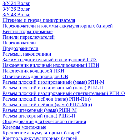
З/У 24 Вольт
З/У 36 Вольт
З/У 48 Вольт
Штекеры и гнезда прикуривателя
Переключатели и клеммы аккумуляторных батарей
Вентиляторы трюмные
Панели переключателей
Переключатели
Предохранители
Разъемы, наконечники
Зажим соединительный изолирующий СИЗ
Наконечник вилочный изолированный НВИ
Наконечник кольцевой НКИ
Ответвитель для проводов ОВ
Разъем плоский изолированный (мама) РПИ-М
Разъем плоский изолированный (папа) РПИ-П
Разъем плоский изолированный ответвительный РПИ-О
Разъем плоский нейлон (папа) РПИ-П(н)
Разъем плоский нейлон (мама) РПИ-М(н)
Разъем штекерный (мама) РШИ-М
Разъем штекерный (папа) РШИ-П
Оборудование для берегового питания
Клеммы монтажные
Крепление аккумуляторных батарей
Контроль аккумуляторных батарей