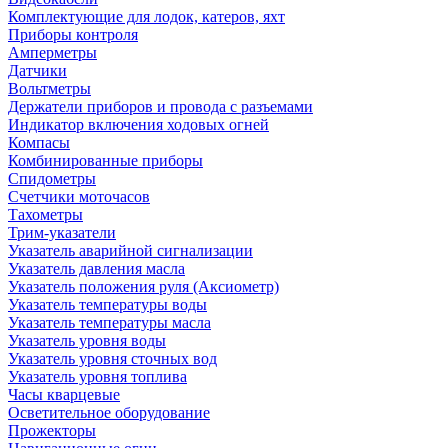
Комплектующие для лодок, катеров, яхт
Приборы контроля
Амперметры
Датчики
Вольтметры
Держатели приборов и провода с разъемами
Индикатор включения ходовых огней
Компасы
Комбинированные приборы
Спидометры
Счетчики моточасов
Тахометры
Трим-указатели
Указатель аварийной сигнализации
Указатель давления масла
Указатель положения руля (Аксиометр)
Указатель температуры воды
Указатель температуры масла
Указатель уровня воды
Указатель уровня сточных вод
Указатель уровня топлива
Часы кварцевые
Осветительное оборудование
Прожекторы