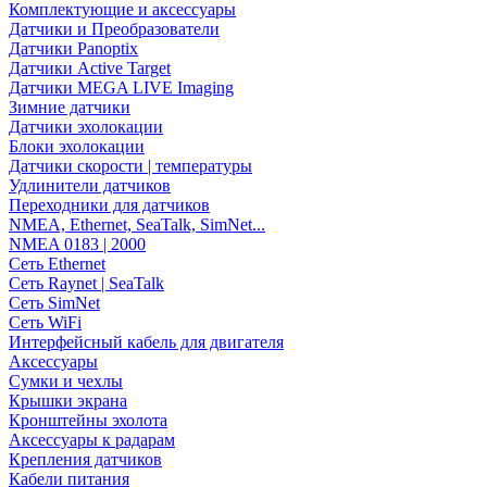
Комплектующие и аксессуары
Датчики и Преобразователи
Датчики Panoptix
Датчики Active Target
Датчики MEGA LIVE Imaging
Зимние датчики
Датчики эхолокации
Блоки эхолокации
Датчики скорости | температуры
Удлинители датчиков
Переходники для датчиков
NMEA, Ethernet, SeaTalk, SimNet...
NMEA 0183 | 2000
Сеть Ethernet
Сеть Raynet | SeaTalk
Сеть SimNet
Сеть WiFi
Интерфейсный кабель для двигателя
Аксессуары
Сумки и чехлы
Крышки экрана
Кронштейны эхолота
Аксессуары к радарам
Крепления датчиков
Кабели питания