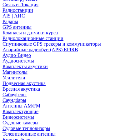
Связь и Локация
Радиостанции
AIS | АИС
Радары
GPS антенны
Компасы и датчики курса
Радиолокационные станции
Спутниковые GPS трекеры и коммуникаторы
Аварийные радиобуи (АРБ) EPIRB
Аудио-Видео
Аудиосистемы
Комплекты акустики
Магнитолы
Усилители
Подвесная акустика
Врезная акустика
Сабвуферы
Саундбары
Антенны AM/FM
Комплектующие
Видеосистемы
Судовые камеры
Cудовые тепловизоры
Телевизионные антенны
Видеокабели