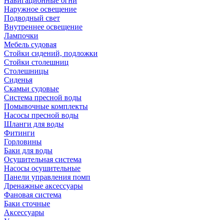
Навигационные огни
Наружное освещение
Подводный свет
Внутреннее освещение
Лампочки
Мебель судовая
Стойки сидений, подложки
Стойки столешниц
Столешницы
Сиденья
Скамьи судовые
Система пресной воды
Помывочные комплекты
Насосы пресной воды
Шланги для воды
Фитинги
Горловины
Баки для воды
Осушительная система
Насосы осушительные
Панели управления помп
Дренажные аксессуары
Фановая система
Баки сточные
Аксессуары