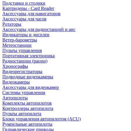
Подставки и столики
Картридеры - Card Reader
Аксессуары для навигаторов
Аксессуары для часов
Ротаторы
Аксессуары для радиостанций и аис
Индикаторы и дисплеи
Ветер-барометры
Метеостанции
Пульты управления
Портативная электроника
Радиостанции (рации)
Хронографы
Видеорегистраторы
Подводные видеокамеры
Видеокамеры
Аксессуары для видеокамер
Системы управления
Автопилоты
Комплекты автопилотов
Контроллеры автопилота
Пульты автопилота
Блоки управления автопилотом (ACU)
Румпельные автопилоты
Гидравлические приводы