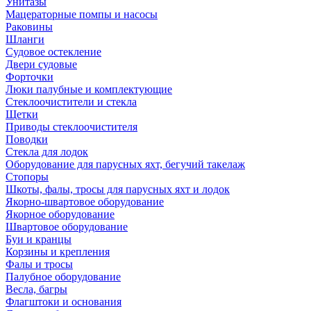
Унитазы
Мацераторные помпы и насосы
Раковины
Шланги
Судовое остекление
Двери судовые
Форточки
Люки палубные и комплектующие
Стеклоочистители и стекла
Щетки
Приводы стеклоочистителя
Поводки
Стекла для лодок
Оборудование для парусных яхт, бегучий такелаж
Стопоры
Шкоты, фалы, тросы для парусных яхт и лодок
Якорно-швартовое оборудование
Якорное оборудование
Швартовое оборудование
Буи и кранцы
Корзины и крепления
Фалы и тросы
Палубное оборудование
Весла, багры
Флагштоки и основания