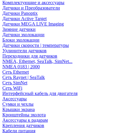
Комплектующие и аксессуары
Датчики и Преобразователи
Датчики Panoptix
Датчики Active Target
Датчики MEGA LIVE Imaging
Зимние датчики
Датчики эхолокации
Блоки эхолокации
Датчики скорости | температуры
Удлинители датчиков
Переходники для датчиков
NMEA, Ethernet, SeaTalk, SimNet...
NMEA 0183 | 2000
Сеть Ethernet
Сеть Raynet | SeaTalk
Сеть SimNet
Сеть WiFi
Интерфейсный кабель для двигателя
Аксессуары
Сумки и чехлы
Крышки экрана
Кронштейны эхолота
Аксессуары к радарам
Крепления датчиков
Кабели питания