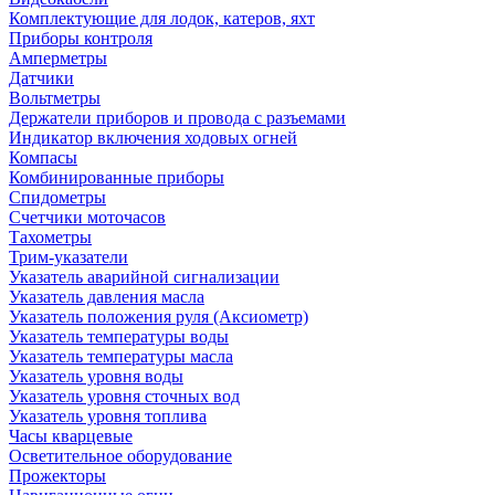
Комплектующие для лодок, катеров, яхт
Приборы контроля
Амперметры
Датчики
Вольтметры
Держатели приборов и провода с разъемами
Индикатор включения ходовых огней
Компасы
Комбинированные приборы
Спидометры
Счетчики моточасов
Тахометры
Трим-указатели
Указатель аварийной сигнализации
Указатель давления масла
Указатель положения руля (Аксиометр)
Указатель температуры воды
Указатель температуры масла
Указатель уровня воды
Указатель уровня сточных вод
Указатель уровня топлива
Часы кварцевые
Осветительное оборудование
Прожекторы