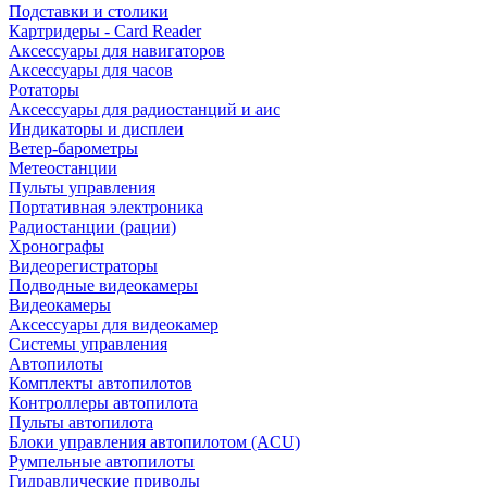
Подставки и столики
Картридеры - Card Reader
Аксессуары для навигаторов
Аксессуары для часов
Ротаторы
Аксессуары для радиостанций и аис
Индикаторы и дисплеи
Ветер-барометры
Метеостанции
Пульты управления
Портативная электроника
Радиостанции (рации)
Хронографы
Видеорегистраторы
Подводные видеокамеры
Видеокамеры
Аксессуары для видеокамер
Системы управления
Автопилоты
Комплекты автопилотов
Контроллеры автопилота
Пульты автопилота
Блоки управления автопилотом (ACU)
Румпельные автопилоты
Гидравлические приводы