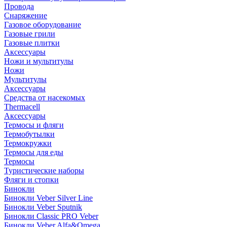
Провода
Снаряжение
Газовое оборудование
Газовые грили
Газовые плитки
Аксессуары
Ножи и мультитулы
Ножи
Мультитулы
Аксессуары
Средства от насекомых
Thermacell
Аксессуары
Термосы и фляги
Термобутылки
Термокружки
Термосы для еды
Термосы
Туристические наборы
Фляги и стопки
Бинокли
Бинокли Veber Silver Line
Бинокли Veber Sputnik
Бинокли Classic PRO Veber
Бинокли Veber Alfa&Omega