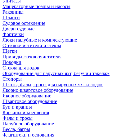
Унитазы
Мацераторные помпы и насосы
Раковины
Шланги
Судовое остекление
Двери судовые
Форточки
Люки палубные и комплектующие
Стеклоочистители и стекла
Щетки
Приводы стеклоочистителя
Поводки
Стекла для лодок
Оборудование для парусных яхт, бегучий такелаж
Стопоры
Шкоты, фалы, тросы для парусных яхт и лодок
Якорно-швартовое оборудование
Якорное оборудование
Швартовое оборудование
Буи и кранцы
Корзины и крепления
Фалы и тросы
Палубное оборудование
Весла, багры
Флагштоки и основания