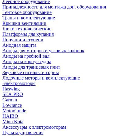
Леерное оборудование
Принадлежности для монтажа доп. оборудования
Тентовое оборудование
Трапы и комплектующие
Крышки вентиляции
Люки технологические
Платформы для купания
Поручни и ступени
Анодная защита
Аноды для моторов и угловых колонок
Аноды на гребной вал
Аноды на корпус судна
Аноды для транцевых плит
Звуковые сигналы и горны
Лодочные моторы и комплектующие
Электромоторы
Haswing
SEA-PRO
Garmin
Lowrance
MotorGuide
HAIBO
Minn Kota
Аксессуары к электромоторам
Пульты управления