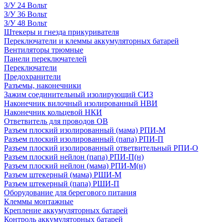
З/У 24 Вольт
З/У 36 Вольт
З/У 48 Вольт
Штекеры и гнезда прикуривателя
Переключатели и клеммы аккумуляторных батарей
Вентиляторы трюмные
Панели переключателей
Переключатели
Предохранители
Разъемы, наконечники
Зажим соединительный изолирующий СИЗ
Наконечник вилочный изолированный НВИ
Наконечник кольцевой НКИ
Ответвитель для проводов ОВ
Разъем плоский изолированный (мама) РПИ-М
Разъем плоский изолированный (папа) РПИ-П
Разъем плоский изолированный ответвительный РПИ-О
Разъем плоский нейлон (папа) РПИ-П(н)
Разъем плоский нейлон (мама) РПИ-М(н)
Разъем штекерный (мама) РШИ-М
Разъем штекерный (папа) РШИ-П
Оборудование для берегового питания
Клеммы монтажные
Крепление аккумуляторных батарей
Контроль аккумуляторных батарей