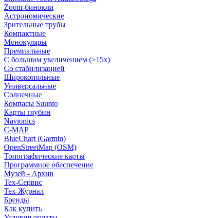
Zoom-бинокли
Астрономические
Зрительные трубы
Компактные
Монокуляры
Премиальные
С большим увеличением (>15x)
Со стабилизацией
Широкопольные
Универсальные
Солнечные
Компасы Suunto
Карты глубин
Navionics
C-MAP
BlueChart (Garmin)
OpenStreetMap (OSM)
Топографические карты
Программное обеспечение
Музей - Архив
Tex-Сервис
Тех-Журнал
Бренды
Как купить
Условия оплаты