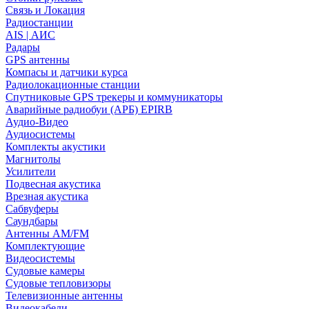
Связь и Локация
Радиостанции
AIS | АИС
Радары
GPS антенны
Компасы и датчики курса
Радиолокационные станции
Спутниковые GPS трекеры и коммуникаторы
Аварийные радиобуи (АРБ) EPIRB
Аудио-Видео
Аудиосистемы
Комплекты акустики
Магнитолы
Усилители
Подвесная акустика
Врезная акустика
Сабвуферы
Саундбары
Антенны AM/FM
Комплектующие
Видеосистемы
Судовые камеры
Cудовые тепловизоры
Телевизионные антенны
Видеокабели