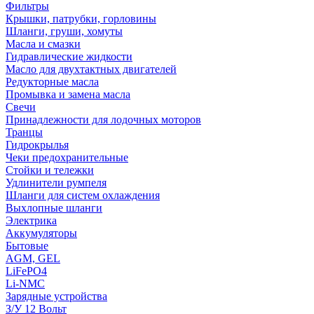
Фильтры
Крышки, патрубки, горловины
Шланги, груши, хомуты
Масла и смазки
Гидравлические жидкости
Масло для двухтактных двигателей
Редукторные масла
Промывка и замена масла
Свечи
Принадлежности для лодочных моторов
Транцы
Гидрокрылья
Чеки предохранительные
Стойки и тележки
Удлинители румпеля
Шланги для систем охлаждения
Выхлопные шланги
Электрика
Аккумуляторы
Бытовые
AGM, GEL
LiFePO4
Li-NMC
Зарядные устройства
З/У 12 Вольт