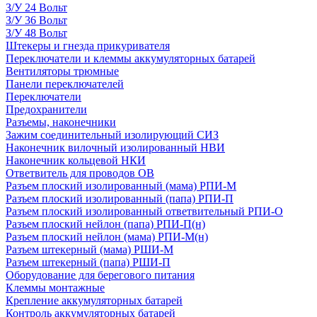
З/У 24 Вольт
З/У 36 Вольт
З/У 48 Вольт
Штекеры и гнезда прикуривателя
Переключатели и клеммы аккумуляторных батарей
Вентиляторы трюмные
Панели переключателей
Переключатели
Предохранители
Разъемы, наконечники
Зажим соединительный изолирующий СИЗ
Наконечник вилочный изолированный НВИ
Наконечник кольцевой НКИ
Ответвитель для проводов ОВ
Разъем плоский изолированный (мама) РПИ-М
Разъем плоский изолированный (папа) РПИ-П
Разъем плоский изолированный ответвительный РПИ-О
Разъем плоский нейлон (папа) РПИ-П(н)
Разъем плоский нейлон (мама) РПИ-М(н)
Разъем штекерный (мама) РШИ-М
Разъем штекерный (папа) РШИ-П
Оборудование для берегового питания
Клеммы монтажные
Крепление аккумуляторных батарей
Контроль аккумуляторных батарей