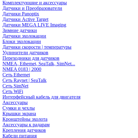
Комплектующие и аксессуары
Датчики и Преобразователи
Датчики Panoptix
Датчики Active Target
Датчики MEGA LIVE Imaging
Зимние датчики
Датчики эхолокации
Блоки эхолокации
Датчики скорости | температуры
Удлинители датчиков
Переходники для датчиков
NMEA, Ethernet, SeaTalk, SimNet...
NMEA 0183 | 2000
Сеть Ethernet
Сеть Raynet | SeaTalk
Сеть SimNet
Сеть WiFi
Интерфейсный кабель для двигателя
Аксессуары
Сумки и чехлы
Крышки экрана
Кронштейны эхолота
Аксессуары к радарам
Крепления датчиков
Кабели питания