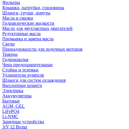
Фильтры
Крышки, патрубки, горловины
Шланги, груши, хомуты
Масла и смазки
Гидравлические жидкости
Масло для двухтактных двигателей
Редукторные масла
Промывка и замена масла
Свечи
Принадлежности для лодочных моторов
Транцы
Гидрокрылья
Чеки предохранительные
Стойки и тележки
Удлинители румпеля
Шланги для систем охлаждения
Выхлопные шланги
Электрика
Аккумуляторы
Бытовые
AGM, GEL
LiFePO4
Li-NMC
Зарядные устройства
З/У 12 Вольт