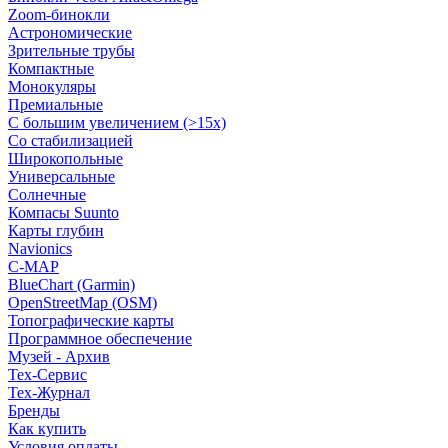
Zoom-бинокли
Астрономические
Зрительные трубы
Компактные
Монокуляры
Премиальные
С большим увеличением (>15x)
Со стабилизацией
Широкопольные
Универсальные
Солнечные
Компасы Suunto
Карты глубин
Navionics
C-MAP
BlueChart (Garmin)
OpenStreetMap (OSM)
Топографические карты
Программное обеспечение
Музей - Архив
Tex-Сервис
Тех-Журнал
Бренды
Как купить
Условия оплаты