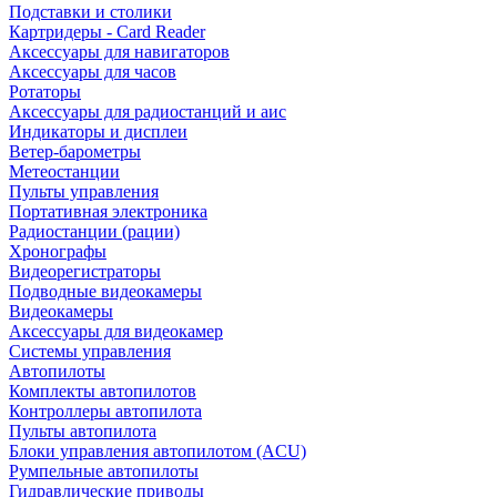
Подставки и столики
Картридеры - Card Reader
Аксессуары для навигаторов
Аксессуары для часов
Ротаторы
Аксессуары для радиостанций и аис
Индикаторы и дисплеи
Ветер-барометры
Метеостанции
Пульты управления
Портативная электроника
Радиостанции (рации)
Хронографы
Видеорегистраторы
Подводные видеокамеры
Видеокамеры
Аксессуары для видеокамер
Системы управления
Автопилоты
Комплекты автопилотов
Контроллеры автопилота
Пульты автопилота
Блоки управления автопилотом (ACU)
Румпельные автопилоты
Гидравлические приводы