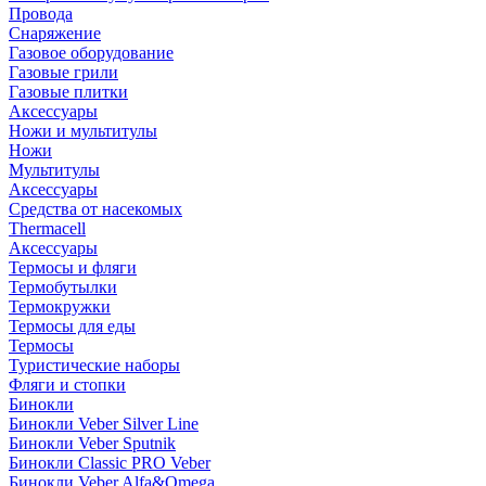
Провода
Снаряжение
Газовое оборудование
Газовые грили
Газовые плитки
Аксессуары
Ножи и мультитулы
Ножи
Мультитулы
Аксессуары
Средства от насекомых
Thermacell
Аксессуары
Термосы и фляги
Термобутылки
Термокружки
Термосы для еды
Термосы
Туристические наборы
Фляги и стопки
Бинокли
Бинокли Veber Silver Line
Бинокли Veber Sputnik
Бинокли Classic PRO Veber
Бинокли Veber Alfa&Omega