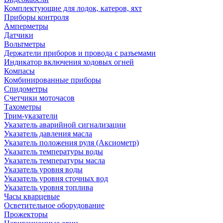
Комплектующие для лодок, катеров, яхт
Приборы контроля
Амперметры
Датчики
Вольтметры
Держатели приборов и провода с разъемами
Индикатор включения ходовых огней
Компасы
Комбинированные приборы
Спидометры
Счетчики моточасов
Тахометры
Трим-указатели
Указатель аварийной сигнализации
Указатель давления масла
Указатель положения руля (Аксиометр)
Указатель температуры воды
Указатель температуры масла
Указатель уровня воды
Указатель уровня сточных вод
Указатель уровня топлива
Часы кварцевые
Осветительное оборудование
Прожекторы