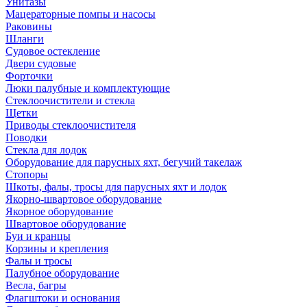
Унитазы
Мацераторные помпы и насосы
Раковины
Шланги
Судовое остекление
Двери судовые
Форточки
Люки палубные и комплектующие
Стеклоочистители и стекла
Щетки
Приводы стеклоочистителя
Поводки
Стекла для лодок
Оборудование для парусных яхт, бегучий такелаж
Стопоры
Шкоты, фалы, тросы для парусных яхт и лодок
Якорно-швартовое оборудование
Якорное оборудование
Швартовое оборудование
Буи и кранцы
Корзины и крепления
Фалы и тросы
Палубное оборудование
Весла, багры
Флагштоки и основания