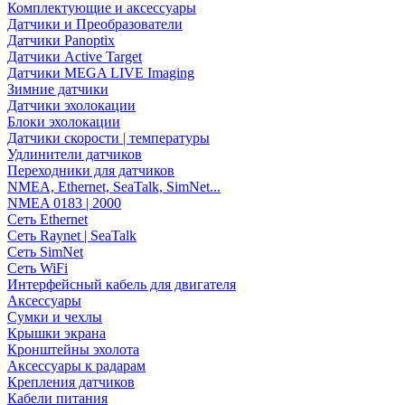
Комплектующие и аксессуары
Датчики и Преобразователи
Датчики Panoptix
Датчики Active Target
Датчики MEGA LIVE Imaging
Зимние датчики
Датчики эхолокации
Блоки эхолокации
Датчики скорости | температуры
Удлинители датчиков
Переходники для датчиков
NMEA, Ethernet, SeaTalk, SimNet...
NMEA 0183 | 2000
Сеть Ethernet
Сеть Raynet | SeaTalk
Сеть SimNet
Сеть WiFi
Интерфейсный кабель для двигателя
Аксессуары
Сумки и чехлы
Крышки экрана
Кронштейны эхолота
Аксессуары к радарам
Крепления датчиков
Кабели питания