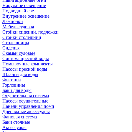
Навигационные огни
Наружное освещение
Подводный свет
Внутреннее освещение
Лампочки
Мебель судовая
Стойки сидений, подложки
Стойки столешниц
Столешницы
Сиденья
Скамьи судовые
Система пресной воды
Помывочные комплекты
Насосы пресной воды
Шланги для воды
Фитинги
Горловины
Баки для воды
Осушительная система
Насосы осушительные
Панели управления помп
Дренажные аксессуары
Фановая система
Баки сточные
Аксессуары