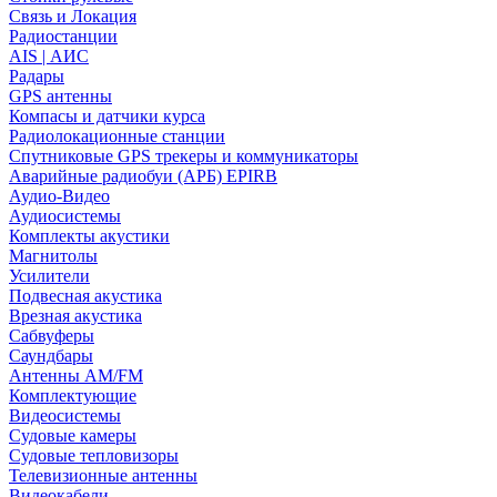
Связь и Локация
Радиостанции
AIS | АИС
Радары
GPS антенны
Компасы и датчики курса
Радиолокационные станции
Спутниковые GPS трекеры и коммуникаторы
Аварийные радиобуи (АРБ) EPIRB
Аудио-Видео
Аудиосистемы
Комплекты акустики
Магнитолы
Усилители
Подвесная акустика
Врезная акустика
Сабвуферы
Саундбары
Антенны AM/FM
Комплектующие
Видеосистемы
Судовые камеры
Cудовые тепловизоры
Телевизионные антенны
Видеокабели