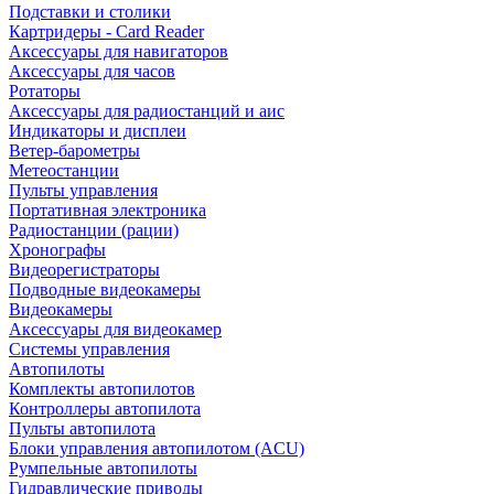
Подставки и столики
Картридеры - Card Reader
Аксессуары для навигаторов
Аксессуары для часов
Ротаторы
Аксессуары для радиостанций и аис
Индикаторы и дисплеи
Ветер-барометры
Метеостанции
Пульты управления
Портативная электроника
Радиостанции (рации)
Хронографы
Видеорегистраторы
Подводные видеокамеры
Видеокамеры
Аксессуары для видеокамер
Системы управления
Автопилоты
Комплекты автопилотов
Контроллеры автопилота
Пульты автопилота
Блоки управления автопилотом (ACU)
Румпельные автопилоты
Гидравлические приводы